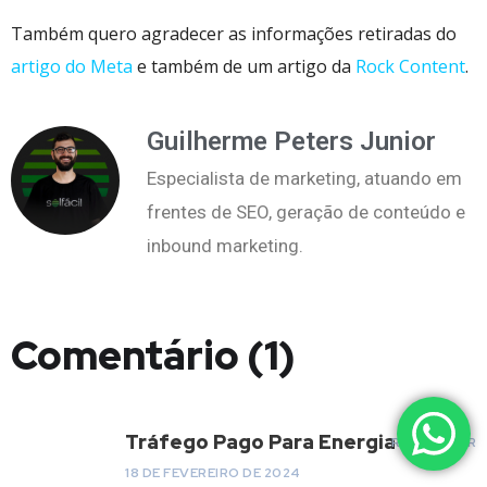
Também quero agradecer as informações retiradas do
artigo do Meta
e também de um artigo da
Rock Content
.
Guilherme Peters Junior
Especialista de marketing, atuando em
frentes de SEO, geração de conteúdo e
inbound marketing.
Comentário (1)
Tráfego Pago Para Energia Solar
RESPONDER
18 DE FEVEREIRO DE 2024