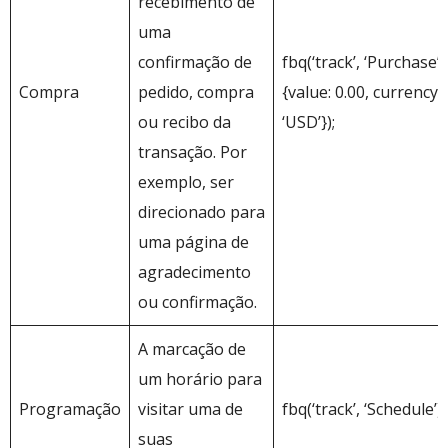
recebimento de
uma
confirmação de
fbq(‘track’, ‘Purchase’,
Compra
pedido, compra
{value: 0.00, currency:
ou recibo da
‘USD’});
transação. Por
exemplo, ser
direcionado para
uma página de
agradecimento
ou confirmação.
A marcação de
um horário para
Programação
visitar uma de
fbq(‘track’, ‘Schedule’);
suas