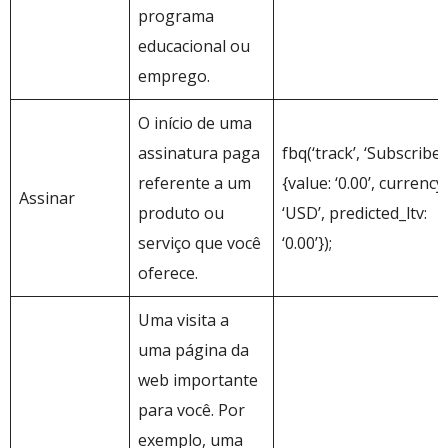
programa
educacional ou
emprego.
O início de uma
assinatura paga
fbq(‘track’, ‘Subscribe’,
referente a um
{value: ‘0.00’, currency:
Assinar
produto ou
‘USD’, predicted_ltv:
serviço que você
‘0.00’});
oferece.
Uma visita a
uma página da
web importante
para você. Por
exemplo, uma