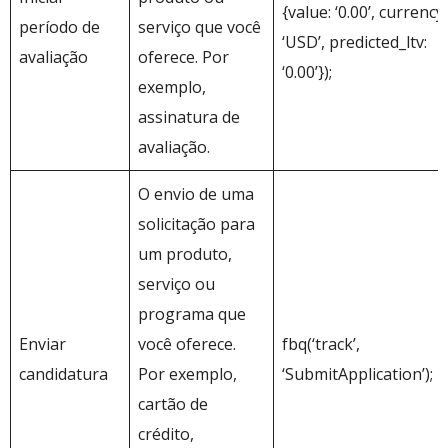
{value: ‘0.00’, currency:
período de
serviço que você
‘USD’, predicted_ltv:
avaliação
oferece. Por
‘0.00’});
exemplo,
assinatura de
avaliação.
O envio de uma
solicitação para
um produto,
serviço ou
programa que
Enviar
você oferece.
fbq(‘track’,
candidatura
Por exemplo,
‘SubmitApplication’);
cartão de
crédito,